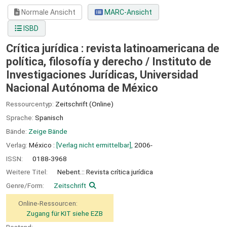
Normale Ansicht
MARC-Ansicht
ISBD
Crítica jurídica : revista latinoamericana de
política, filosofía y derecho /
Instituto de
Investigaciones Jurídicas, Universidad
Nacional Autónoma de México
Ressourcentyp:
Zeitschrift (Online)
Sprache:
Spanisch
Bände:
Zeige Bände
Verlag:
México :
[Verlag nicht ermittelbar],
2006-
ISSN:
0188-3968
Weitere Titel:
Nebent.:: Revista crítica jurídica
Genre/Form:
Zeitschrift
Online-Ressourcen:
Zugang für KIT siehe EZB
Bestand: