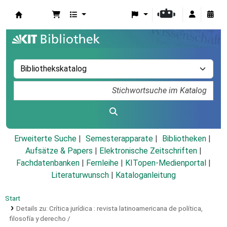
Koha
Erweiterte Suche
Semesterapparate
Bibliotheken
Aufsätze & Papers
|
Elektronische Zeitschriften
|
Fachdatenbanken
|
Fernleihe
|
KITopen-Medienportal
|
Literaturwunsch
|
Kataloganleitung
Start
Details zu:
Crítica jurídica :
revista latinoamericana de política,
filosofía y derecho /