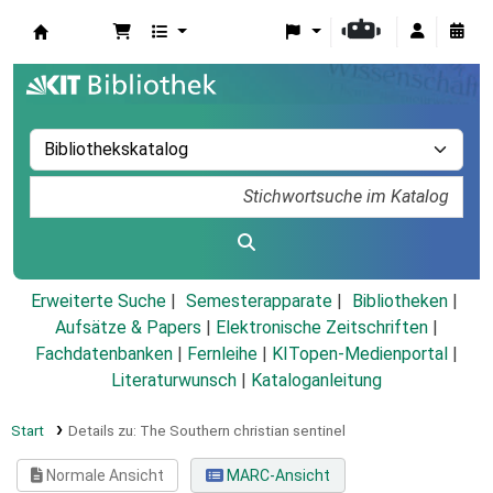
Koha
Erweiterte Suche
Semesterapparate
Bibliotheken
Aufsätze & Papers
|
Elektronische Zeitschriften
|
Fachdatenbanken
|
Fernleihe
|
KITopen-Medienportal
|
Literaturwunsch
|
Kataloganleitung
Start
Details zu:
The Southern christian sentinel
Normale Ansicht
MARC-Ansicht