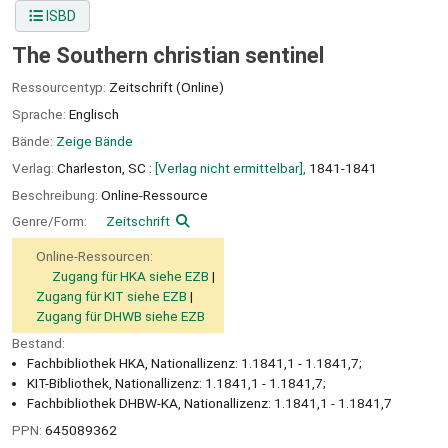
ISBD
The Southern christian sentinel
Ressourcentyp:
Zeitschrift (Online)
Sprache:
Englisch
Bände:
Zeige Bände
Verlag:
Charleston, SC :
[Verlag nicht ermittelbar],
1841-1841
Beschreibung:
Online-Ressource
Genre/Form:
Zeitschrift
Online-Ressourcen:
Zugang für HKA siehe EZB
Zugang für KIT siehe EZB
Zugang für DHWB siehe EZB
Bestand:
Fachbibliothek HKA, Nationallizenz: 1.1841,1 - 1.1841,7;
KIT-Bibliothek, Nationallizenz: 1.1841,1 - 1.1841,7;
Fachbibliothek DHBW-KA, Nationallizenz: 1.1841,1 - 1.1841,7
PPN:
645089362