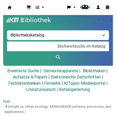
Koha
Erweiterte Suche
Semesterapparate
Bibliotheken
Aufsätze & Papers
|
Elektronische Zeitschriften
|
Fachdatenbanken
|
Fernleihe
|
KITopen-Medienportal
|
Literaturwunsch
|
Kataloganleitung
Start
Details zu:
Urban ecology :
MONOGRAFIE
patterns, processes, and
applications /