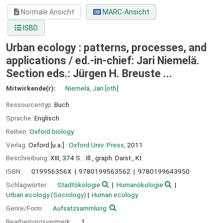
Normale Ansicht
MARC-Ansicht
ISBD
Urban ecology : patterns, processes, and
applications /
ed.-in-chief: Jari Niemelä.
Section eds.: Jürgen H. Breuste ...
Mitwirkende(r):
Niemelä, Jari
[oth]
Ressourcentyp:
Buch
Sprache:
Englisch
Reihen:
Oxford biology
Verlag:
Oxford [u.a.] :
Oxford Univ. Press,
2011
Beschreibung:
XIII, 374 S. : Ill., graph. Darst., Kt
ISBN:
019956356X
9780199563562
9780199643950
Schlagwörter:
Stadtökologie
Humanökologie
Urban ecology (Sociology)
Human ecology
Genre/Form:
Aufsatzsammlung
Bearbeitungsvermerk:
1