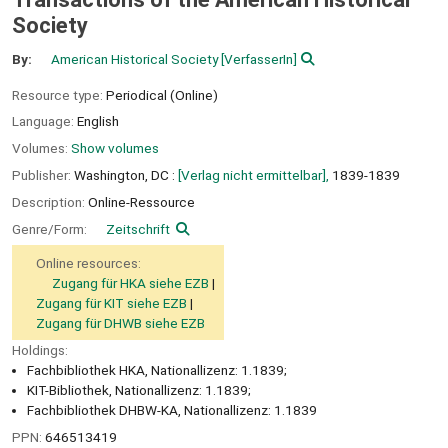
Society
By:
American Historical Society
[VerfasserIn]
Resource type:
Periodical (Online)
Language:
English
Volumes:
Show volumes
Publisher:
Washington, DC :
[Verlag nicht ermittelbar],
1839-1839
Description:
Online-Ressource
Genre/Form:
Zeitschrift
Online resources:
Zugang für HKA siehe EZB
Zugang für KIT siehe EZB
Zugang für DHWB siehe EZB
Holdings:
Fachbibliothek HKA, Nationallizenz: 1.1839;
KIT-Bibliothek, Nationallizenz: 1.1839;
Fachbibliothek DHBW-KA, Nationallizenz: 1.1839
PPN:
646513419