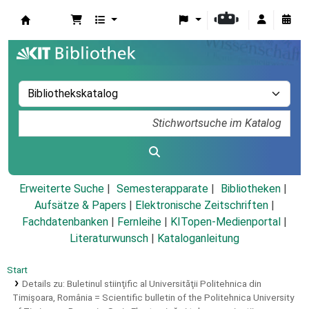
Koha
Erweiterte Suche
Semesterapparate
Bibliotheken
Aufsätze & Papers
|
Elektronische Zeitschriften
|
Fachdatenbanken
|
Fernleihe
|
KITopen-Medienportal
|
Literaturwunsch
|
Kataloganleitung
Start
Details zu:
Buletinul stiinţific al Universităţii Politehnica din
Timişoara, România =
Scientific bulletin of the Politehnica University