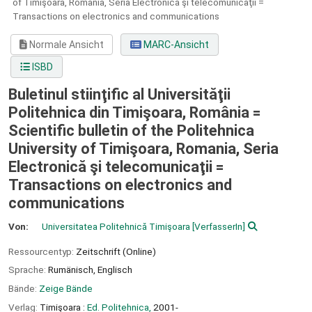
of Timişoara, Romania,
Seria Electronică şi telecomunicaţii =
Transactions on electronics and communications
Normale Ansicht
MARC-Ansicht
ISBD
Buletinul stiinţific al Universităţii
Politehnica din Timişoara, România =
Scientific bulletin of the Politehnica
University of Timişoara, Romania, Seria
Electronică şi telecomunicaţii =
Transactions on electronics and
communications
Von:
Universitatea Politehnică Timişoara
[VerfasserIn]
Ressourcentyp:
Zeitschrift (Online)
Sprache:
Rumänisch
,
Englisch
Bände:
Zeige Bände
Verlag:
Timişoara :
Ed. Politehnica,
2001-