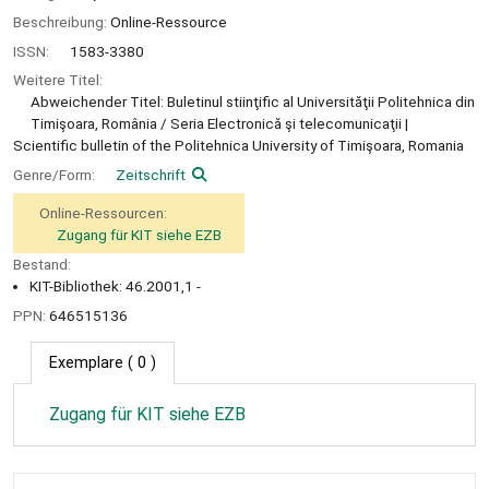
Beschreibung:
Online-Ressource
ISSN:
1583-3380
Weitere Titel:
Abweichender Titel: Buletinul stiinţific al Universităţii Politehnica din
Timişoara, România / Seria Electronică şi telecomunicaţii
Scientific bulletin of the Politehnica University of Timişoara, Romania
Genre/Form:
Zeitschrift
Online-Ressourcen:
Zugang für KIT siehe EZB
Bestand:
KIT-Bibliothek: 46.2001,1 -
PPN:
646515136
Exemplare
( 0 )
Zugang für KIT siehe EZB