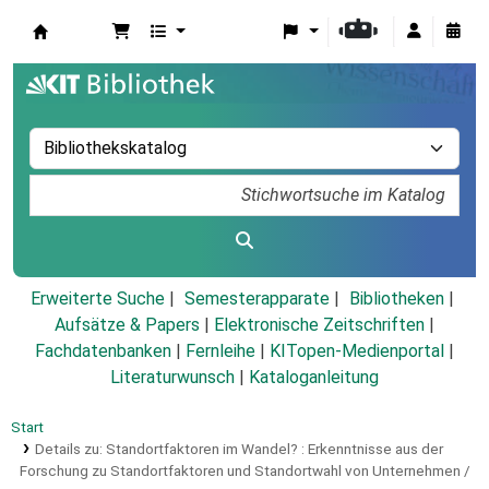
Koha
Erweiterte Suche
Semesterapparate
Bibliotheken
Aufsätze & Papers
|
Elektronische Zeitschriften
|
Fachdatenbanken
|
Fernleihe
|
KITopen-Medienportal
|
Literaturwunsch
|
Kataloganleitung
Start
Details zu:
Standortfaktoren im Wandel? :
Erkenntnisse aus der
Forschung zu Standortfaktoren und Standortwahl von Unternehmen /