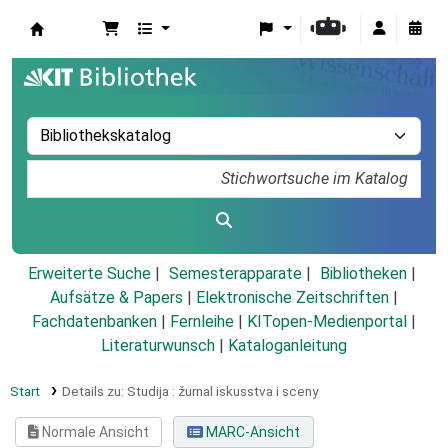
Koha
Erweiterte Suche
Semesterapparate
Bibliotheken
Aufsätze & Papers
|
Elektronische Zeitschriften
|
Fachdatenbanken
|
Fernleihe
|
KITopen-Medienportal
|
Literaturwunsch
|
Kataloganleitung
Start
Details zu:
Studija :
žurnal iskusstva i sceny
Normale Ansicht
MARC-Ansicht