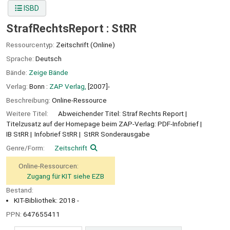
ISBD
StrafRechtsReport : StRR
Ressourcentyp:
Zeitschrift (Online)
Sprache:
Deutsch
Bände:
Zeige Bände
Verlag:
Bonn :
ZAP Verlag,
[2007]-
Beschreibung:
Online-Ressource
Weitere Titel:
Abweichender Titel: Straf Rechts Report
Titelzusatz auf der Homepage beim ZAP-Verlag: PDF-Infobrief
IB StRR
Infobrief StRR
StRR Sonderausgabe
Genre/Form:
Zeitschrift
Online-Ressourcen:
Zugang für KIT siehe EZB
Bestand:
KIT-Bibliothek: 2018 -
PPN:
647655411