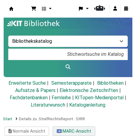
Koha
Erweiterte Suche
Semesterapparate
Bibliotheken
Aufsätze & Papers
|
Elektronische Zeitschriften
|
Fachdatenbanken
|
Fernleihe
|
KITopen-Medienportal
|
Literaturwunsch
|
Kataloganleitung
Start
Details zu:
StrafRechtsReport :
StRR
Normale Ansicht
MARC-Ansicht