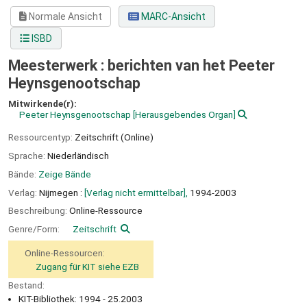
Normale Ansicht
MARC-Ansicht
ISBD
Meesterwerk : berichten van het Peeter
Heynsgenootschap
Mitwirkende(r):
Peeter Heynsgenootschap
[Herausgebendes Organ]
Ressourcentyp:
Zeitschrift (Online)
Sprache:
Niederländisch
Bände:
Zeige Bände
Verlag:
Nijmegen :
[Verlag nicht ermittelbar],
1994-2003
Beschreibung:
Online-Ressource
Genre/Form:
Zeitschrift
Online-Ressourcen:
Zugang für KIT siehe EZB
Bestand:
KIT-Bibliothek: 1994 - 25.2003