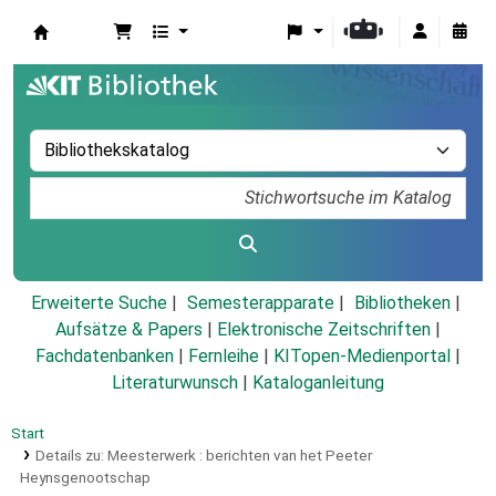
Koha
Erweiterte Suche
Semesterapparate
Bibliotheken
Aufsätze & Papers
|
Elektronische Zeitschriften
|
Fachdatenbanken
|
Fernleihe
|
KITopen-Medienportal
|
Literaturwunsch
|
Kataloganleitung
Start
Details zu:
Meesterwerk :
berichten van het Peeter
Heynsgenootschap