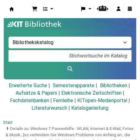
Koha
Erweiterte Suche
Semesterapparate
Bibliotheken
Aufsätze & Papers
|
Elektronische Zeitschriften
|
Fachdatenbanken
|
Fernleihe
|
KITopen-Medienportal
|
Literaturwunsch
|
Kataloganleitung
Start
Details zu:
Windows 7 Pannenhilfe :
WLAN, Internet & E-Mail, Fotos
& Musik ; [so verhindern Sie Windows Probleme von Anfang an ; die