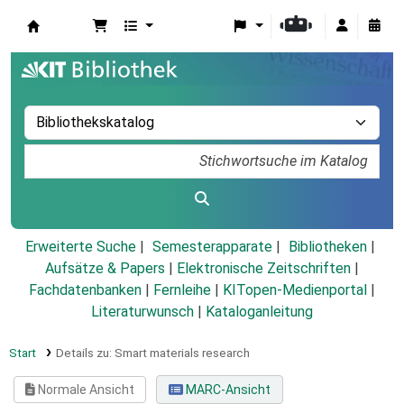
Koha
Erweiterte Suche
Semesterapparate
Bibliotheken
Aufsätze & Papers
|
Elektronische Zeitschriften
|
Fachdatenbanken
|
Fernleihe
|
KITopen-Medienportal
|
Literaturwunsch
|
Kataloganleitung
Start
Details zu:
Smart materials research
Normale Ansicht
MARC-Ansicht