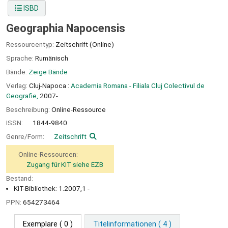
ISBD
Geographia Napocensis
Ressourcentyp:
Zeitschrift (Online)
Sprache:
Rumänisch
Bände:
Zeige Bände
Verlag:
Cluj-Napoca :
Academia Romana - Filiala Cluj Colectivul de
Geografie,
2007-
Beschreibung:
Online-Ressource
ISSN:
1844-9840
Genre/Form:
Zeitschrift
Online-Ressourcen:
Zugang für KIT siehe EZB
Bestand:
KIT-Bibliothek: 1.2007,1 -
PPN:
654273464
Exemplare
( 0 )
Titelinformationen ( 4 )