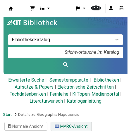
Koha
Erweiterte Suche
Semesterapparate
Bibliotheken
Aufsätze & Papers
|
Elektronische Zeitschriften
|
Fachdatenbanken
|
Fernleihe
|
KITopen-Medienportal
|
Literaturwunsch
|
Kataloganleitung
Start
Details zu:
Geographia Napocensis
Normale Ansicht
MARC-Ansicht