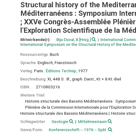
Structural history of the Mediterr
Méditerranéens : Symposium Intern
; XXVe Congrès-Assemblée Plénière
l'Exploration Scientifique de la Mé
Mitwirkende(r):
Biju-Duval, B
[Hrsg.]
International Commi
International Symposium on the Structural History of the Medit
Ressourcentyp:
Buch
Sprache:
Englisch
,
Französisch
Verlag:
Paris :
Éditions Technip,
1977
Beschreibung:
XI, 448 S : Ill., graph. Darst., Kt + 8 Kt.-Beil
ISBN:
2710803216
Weitere Titel:
Histoire structurale des Bassins Méditerranéens : Symposiu
Plénière de la Commission Internationale pour l'Exploration S
Histoire structurale des Bassins Méditerranéens
Histoire stru
Schlagwörter:
Geologie
Mittelmeerraum
Genre/Form:
Konferenzschrift -- 1976 -- Split