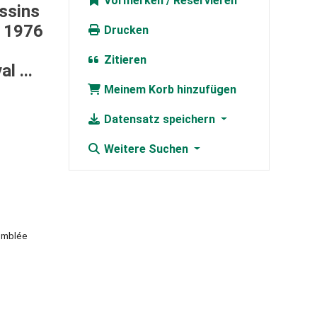
Vormerken
assins
e 1976
Drucken
Zitieren
l ...
Meinem Korb hinzufügen
Datensatz speichern
Weitere Suchen
semblée