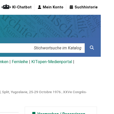
KI-Chatbot
Mein Konto
Suchhistorie
nken
|
Fernleihe
|
KITopen-Medienportal
|
l, Split, Yugoslavie, 25-29 Octobre 1976 ; XXVe Congrès-