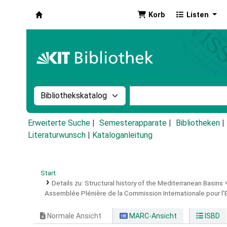
Korb
Listen
Koha
Suche im Katalog nach:
Stichwortsuche im Ka
Erweiterte Suche
Semesterapparate
Bibliotheken
Literaturwunsch
|
Kataloganleitung
Start
Details zu:
Structural history of the Mediterranean Basins 
Assemblée Plénière de la Commission Internationale pour l'E
Normale Ansicht
MARC-Ansicht
ISBD