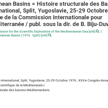
anean Basins = Histoire structurale des B
ational, Split, Yugoslavie, 25-29 Octobr
 de la Commission Internationale pour
diterranée /
publ. sous la dir. de B. Biju-Duva
ssion for the Scientific Exploration of the Mediterranean Sea
[oth]
erranean Basins
(1976 : Split)
[oth]
m International, Split, Yugoslavie, 25-29 Octobre 1976 ; XXVe Congrès-As
cientifique de la Méditerranée
cturale des bassins Méditerranéens