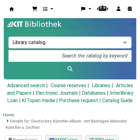
Koha online
Advanced search
Course reserves
Libraries
Articles
and Papers
|
Electronic Journals
|
Databases
|
Interlibrary
Loan
|
KITopen media
|
Purchase request |
Catalog Guide
Home
Details for:
Deutsches Künstler-Album :
mit Beiträgen lebender
Künstler u. Dichter