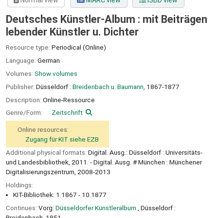
Normal view
MARC view
ISBD view
Deutsches Künstler-Album : mit Beiträgen
lebender Künstler u. Dichter
Resource type:
Periodical (Online)
Language:
German
Volumes:
Show volumes
Publisher:
Düsseldorf :
Breidenbach u. Baumann,
1867-1877
Description:
Online-Ressource
Genre/Form:
Zeitschrift
Online resources:
Zugang für KIT siehe EZB
Additional physical formats:
Digital. Ausg.: Düsseldorf : Universitäts-
und Landesbibliothek, 2011. - Digital. Ausg. # München : Münchener
Digitalisierungszentrum, 2008-2013
Holdings:
KIT-Bibliothek: 1.1867 - 10.1877
Continues:
Vorg:
Düsseldorfer Künstleralbum.
, Düsseldorf :
Breidenbach, 1851.