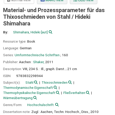
Normal view
MARC view
ISBD view
Material- und Prozessparameter für das
Thixoschmieden von Stahl /
Hideki
Shimahara
By:
Shimahara, Hideki
[aut]
Resource type:
Book
Language:
German
Series:
Umformtechnische Schriften
; 160
Publisher:
Aachen :
Shaker,
2011
Description:
VIII, 234 S. : Ill., graph. Darst. ; 21 cm
ISBN:
9783832298944
Subject(s):
Stahl
Thixoschmieden
Thermodynamische Eigenschaft
Thermophysikalische Eigenschaft
Fließverhalten
Wärmeübertragung
Genre/Form:
Hochschulschrift
Dissertation note:
Zugl.: Aachen, Techn. Hochsch., Diss., 2010