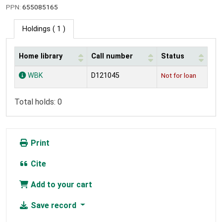
PPN:
655085165
Holdings
( 1 )
Home library
Call number
Status
Holdings
WBK
D121045
Not for loan
Total holds: 0
Print
Cite
Add to your cart
Save record