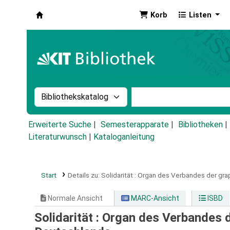
Korb
Listen
Koha
Suche im Katalog nach:
Stichwortsuche im Ka
Erweiterte Suche
Semesterapparate
Bibliotheken
Literaturwunsch
|
Kataloganleitung
Start
Details zu:
Solidarität :
Organ des Verbandes der grap
Normale Ansicht
MARC-Ansicht
ISBD
Solidarität : Organ des Verbandes 