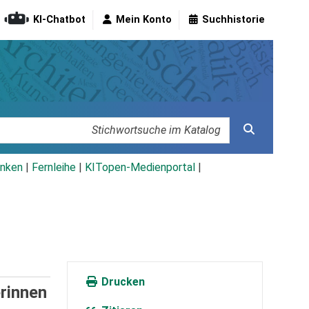
KI-Chatbot
Mein Konto
Suchhistorie
nken
|
Fernleihe
|
KITopen-Medienportal
|
Drucken
erinnen