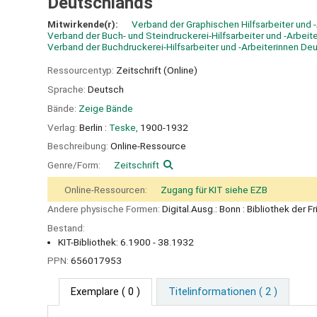
Deutschlands
Mitwirkende(r):
Verband der Graphischen Hilfsarbeiter und 
Verband der Buch- und Steindruckerei-Hilfsarbeiter und -Arbei
Verband der Buchdruckerei-Hilfsarbeiter und -Arbeiterinnen De
Ressourcentyp:
Zeitschrift (Online)
Sprache:
Deutsch
Bände:
Zeige Bände
Verlag:
Berlin :
Teske,
1900-1932
Beschreibung:
Online-Ressource
Genre/Form:
Zeitschrift
Online-Ressourcen:
Zugang für KIT siehe EZB
Andere physische Formen:
Digital.Ausg.: Bonn : Bibliothek der F
Bestand:
KIT-Bibliothek: 6.1900 - 38.1932
PPN:
656017953
Exemplare
( 0 )
Titelinformationen ( 2 )