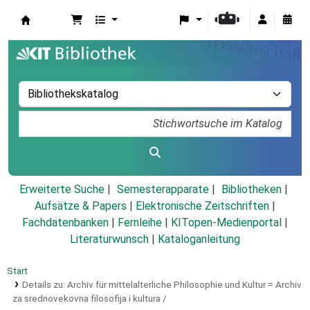
Koha
Erweiterte Suche
Semesterapparate
Bibliotheken
Aufsätze & Papers
|
Elektronische Zeitschriften
|
Fachdatenbanken
|
Fernleihe
|
KITopen-Medienportal
|
Literaturwunsch
|
Kataloganleitung
Start
Details zu:
Archiv für mittelalterliche Philosophie und Kultur =
Archiv
za srednovekovna filosofija i kultura /