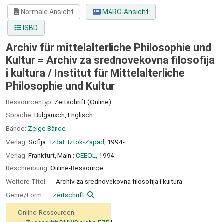
Normale Ansicht
MARC-Ansicht
ISBD
Archiv für mittelalterliche Philosophie und
Kultur = Archiv za srednovekovna filosofija
i kultura /
Institut für Mittelalterliche
Philosophie und Kultur
Ressourcentyp:
Zeitschrift (Online)
Sprache:
Bulgarisch
,
Englisch
Bände:
Zeige Bände
Verlag:
Sofija :
Izdat. Iztok-Zapad,
1994-
Verlag:
Frankfurt, Main :
CEEOL,
1994-
Beschreibung:
Online-Ressource
Weitere Titel:
Archiv za srednovekovna filosofija i kultura
Genre/Form:
Zeitschrift
Online-Ressourcen:
Zugang für DHWB siehe EZB