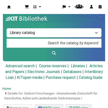
Koha online
Advanced search
Course reserves
Libraries
Articles
and Papers
|
Electronic Journals
|
Databases
|
Interlibrary
Loan
|
KITopen media
|
Purchase request |
Catalog Guide
Home
Details for:
Südost-Forschungen :
internationale Zeitschrift für
Geschichte, Kultur und Landeskunde Südosteuropas /