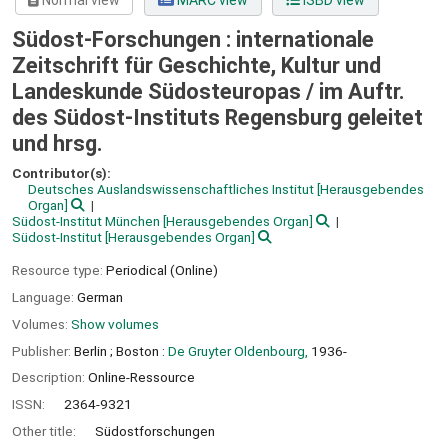
Normal view
MARC view
ISBD view
Südost-Forschungen : internationale
Zeitschrift für Geschichte, Kultur und
Landeskunde Südosteuropas /
im Auftr.
des Südost-Instituts Regensburg geleitet
und hrsg.
Contributor(s):
Deutsches Auslandswissenschaftliches Institut
[Herausgebendes
Organ]
Südost-Institut München
[Herausgebendes Organ]
Südost-Institut
[Herausgebendes Organ]
Resource type:
Periodical (Online)
Language:
German
Volumes:
Show volumes
Publisher:
Berlin ;
Boston :
De Gruyter Oldenbourg,
1936-
Description:
Online-Ressource
ISSN:
2364-9321
Other title:
Südostforschungen