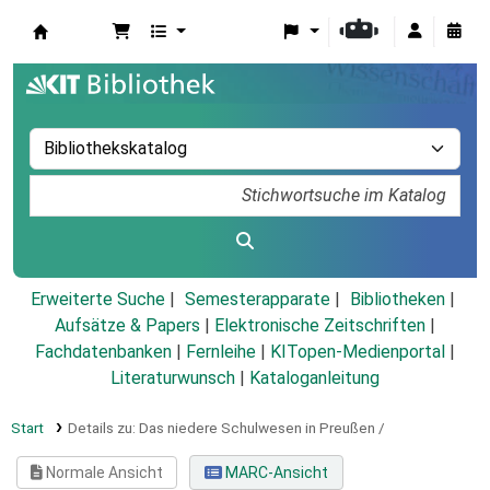
Koha
Erweiterte Suche
Semesterapparate
Bibliotheken
Aufsätze & Papers
|
Elektronische Zeitschriften
|
Fachdatenbanken
|
Fernleihe
|
KITopen-Medienportal
|
Literaturwunsch
|
Kataloganleitung
Start
Details zu:
Das niedere Schulwesen in Preußen /
Normale Ansicht
MARC-Ansicht