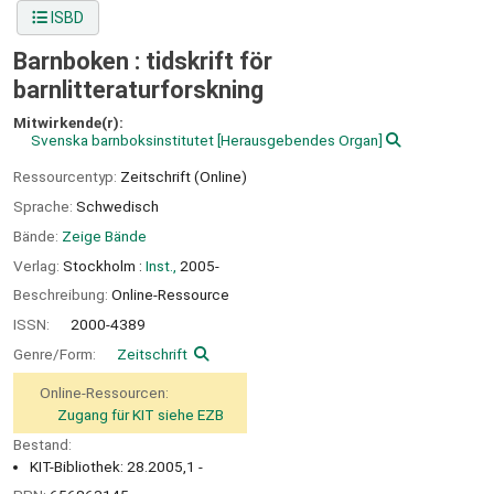
ISBD
Barnboken : tidskrift för
barnlitteraturforskning
Mitwirkende(r):
Svenska barnboksinstitutet
[Herausgebendes Organ]
Ressourcentyp:
Zeitschrift (Online)
Sprache:
Schwedisch
Bände:
Zeige Bände
Verlag:
Stockholm :
Inst.,
2005-
Beschreibung:
Online-Ressource
ISSN:
2000-4389
Genre/Form:
Zeitschrift
Online-Ressourcen:
Zugang für KIT siehe EZB
Bestand:
KIT-Bibliothek: 28.2005,1 -