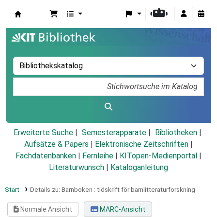
Koha
Erweiterte Suche
Semesterapparate
Bibliotheken
Aufsätze & Papers
|
Elektronische Zeitschriften
|
Fachdatenbanken
|
Fernleihe
|
KITopen-Medienportal
|
Literaturwunsch
|
Kataloganleitung
Start
Details zu:
Barnboken :
tidskrift för barnlitteraturforskning
Normale Ansicht
MARC-Ansicht