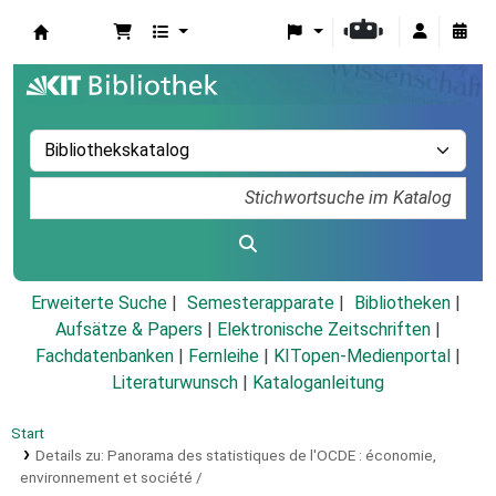
Koha
Erweiterte Suche
Semesterapparate
Bibliotheken
Aufsätze & Papers
|
Elektronische Zeitschriften
|
Fachdatenbanken
|
Fernleihe
|
KITopen-Medienportal
|
Literaturwunsch
|
Kataloganleitung
Start
Details zu:
Panorama des statistiques de l'OCDE :
économie,
environnement et société /