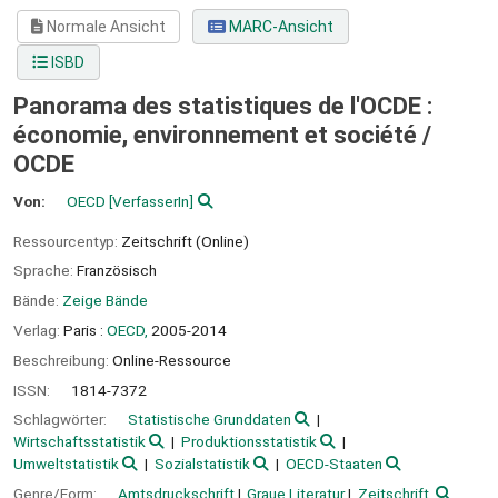
Normale Ansicht
MARC-Ansicht
ISBD
Panorama des statistiques de l'OCDE :
économie, environnement et société /
OCDE
Von:
OECD
[VerfasserIn]
Ressourcentyp:
Zeitschrift (Online)
Sprache:
Französisch
Bände:
Zeige Bände
Verlag:
Paris :
OECD,
2005-2014
Beschreibung:
Online-Ressource
ISSN:
1814-7372
Schlagwörter:
Statistische Grunddaten
Wirtschaftsstatistik
Produktionsstatistik
Umweltstatistik
Sozialstatistik
OECD-Staaten
Genre/Form:
Amtsdruckschrift
Graue Literatur
Zeitschrift