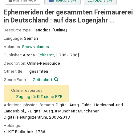
Normal view
MARC view
ISBD view
Ephemeriden der gesammten Freimaurerei
in Deutschland : auf das Logenjahr ...
Resource type:
Periodical (Online)
Language:
German
Volumes:
Show volumes
Publisher:
Altona :
Eckhardt,
[1785-1786]
Description:
Online-Ressource
Other title:
gesamten
Genre/Form:
Zeitschrift
Online resources:
Zugang für KIT siehe EZB
Additional physical formats:
Digital. Ausg.: Fulda : Hochschul- und
Landesbibl.,. - Digital. Ausg. # München : Münchener
Digitalisierungszentrum, 2008-2013
Holdings:
KIT-Bibliothek: 1786