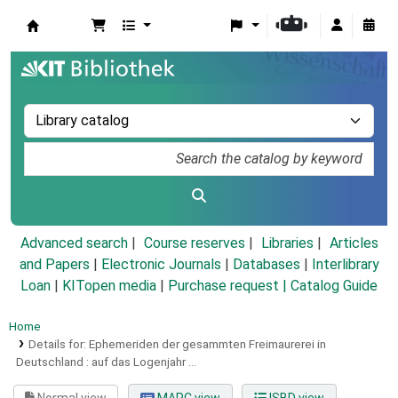
Koha online
Advanced search
Course reserves
Libraries
Articles
and Papers
|
Electronic Journals
|
Databases
|
Interlibrary
Loan
|
KITopen media
|
Purchase request |
Catalog Guide
Home
Details for:
Ephemeriden der gesammten Freimaurerei in
Deutschland :
auf das Logenjahr ...