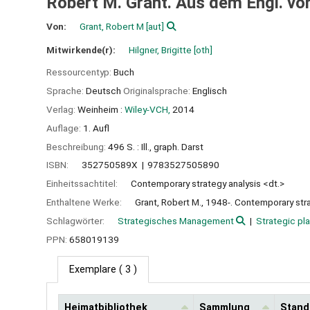
Robert M. Grant. Aus dem Engl. von
Von:
Grant, Robert M
[aut]
Mitwirkende(r):
Hilgner, Brigitte
[oth]
Ressourcentyp:
Buch
Sprache:
Deutsch
Originalsprache:
Englisch
Verlag:
Weinheim :
Wiley-VCH,
2014
Auflage:
1. Aufl
Beschreibung:
496 S. : Ill., graph. Darst
ISBN:
352750589X
9783527505890
Einheitssachtitel:
Contemporary strategy analysis <dt.>
Enthaltene Werke:
Grant, Robert M., 1948-. Contemporary stra
Schlagwörter:
Strategisches Management
Strategic pl
PPN:
658019139
Exemplare
( 3 )
Heimatbibliothek
Sammlung
Stand