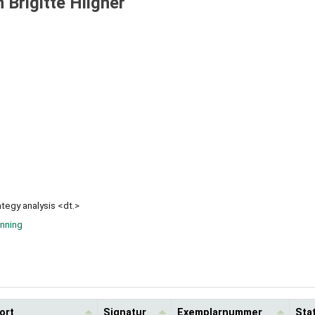
 Brigitte Hilgner
tegy analysis <dt.>
anning
ort
Signatur
Exemplarnummer
Sta