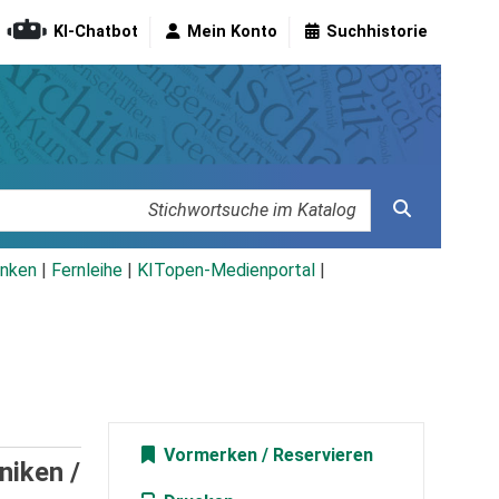
KI-Chatbot
Mein Konto
Suchhistorie
nken
|
Fernleihe
|
KITopen-Medienportal
|
Vormerken
niken /