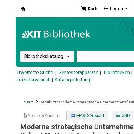
Korb
Listen
Koha
Suche im Katalog nach:
Stichwortsuche im Ka
Erweiterte Suche
Semesterapparate
Bibliotheken
Literaturwunsch
|
Kataloganleitung
Start
Details zu:
Moderne strategische Unternehmensführu
Normale Ansicht
MARC-Ansicht
ISBD
Moderne strategische Unternehmen