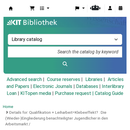
Koha online
Advanced search
Course reserves
Libraries
Articles
and Papers
|
Electronic Journals
|
Databases
|
Interlibrary
Loan
|
KITopen media
|
Purchase request |
Catalog Guide
Home
Details for:
Qualifikation + Leiharbeit=Klebeeffekt? :
Die
(Wieder-)Eingliederung benachteiligter Jugendlicher in den
Arbeitsmarkt /