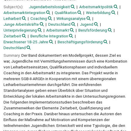
Subject(s):
Jugendarbeitslosigkeit
Arbeitsmarktpolitik
Arbeitsmarktintegration
Qualifikation
Weiterbildung
Leiharbeit
Coaching
Wirkungsanalyse
Junge Arbeitskräfte
Deutschland
Jugend
Unterprivilegierung
Arbeitsmarkt
Berufsförderung
Zeitarbeit
Berufliche Integration
Erwachsener 18-25 Jahre
Beschäftigungsförderung
Deutschland
Summary:
Der Band dokumentiert ein Modellprojekt, dessen Ziel es
war, Jugendliche mit Vermittlungshemmnissen durch eine Kombination
von Leiharbeitseinsätzen, Qualifikationsphasen und individuellem
Coaching in den Arbeitsmarkt zu integrieren. Das Projekt wurde in
mehreren SGB-II-ARGEn in Kooperation mit einem überregionalen
Leiharbeitsunternehmen durchgeführt. Die einführenden
Standortanalysen geben einen Überblick über Situation und
Entwicklung der lokalen Arbeitsmärkte in den Untersuchungsregionen.
Die folgenden Implementationsstudien beschreiben das
Zusammenwirken der Elemente Zeitarbeit, Qualifizierung und
Coaching in der Praxis. Darüber hinaus untersuchen die Autoren den
Einfluss der Maßnahme auf Motivation und Kompetenzen der
teilnehmenden Jugendlichen. Entwickelt wird eine Typologie, die den