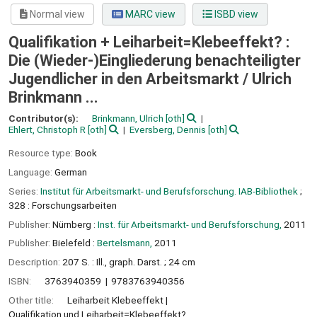
Normal view
MARC view
ISBD view
Qualifikation + Leiharbeit=Klebeeffekt? :
Die (Wieder-)Eingliederung benachteiligter
Jugendlicher in den Arbeitsmarkt /
Ulrich
Brinkmann ...
Contributor(s):
Brinkmann, Ulrich
[oth]
Ehlert, Christoph R
[oth]
Eversberg, Dennis
[oth]
Resource type:
Book
Language:
German
Series:
Institut für Arbeitsmarkt- und Berufsforschung. IAB-Bibliothek
;
328 : Forschungsarbeiten
Publisher:
Nürnberg :
Inst. für Arbeitsmarkt- und Berufsforschung,
2011
Publisher:
Bielefeld :
Bertelsmann,
2011
Description:
207 S. : Ill., graph. Darst. ; 24 cm
ISBN:
3763940359
9783763940356
Other title:
Leiharbeit Klebeeffekt
Qualifikation und Leiharbeit=Klebeeffekt?