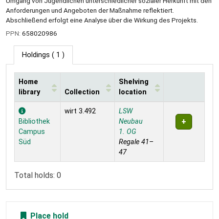
Umgang von Jugendlichen unterschiedlicher sozialer Herkunft mit den
Anforderungen und Angeboten der Maßnahme reflektiert.
Abschließend erfolgt eine Analyse über die Wirkung des Projekts.
PPN:
658020986
Holdings
( 1 )
Home
Shelving
library
Collection
location
Holdings
wirt 3.492
LSW
Bibliothek
Neubau
Campus
1. OG
Süd
Regale 41–
47
Total holds: 0
Place hold