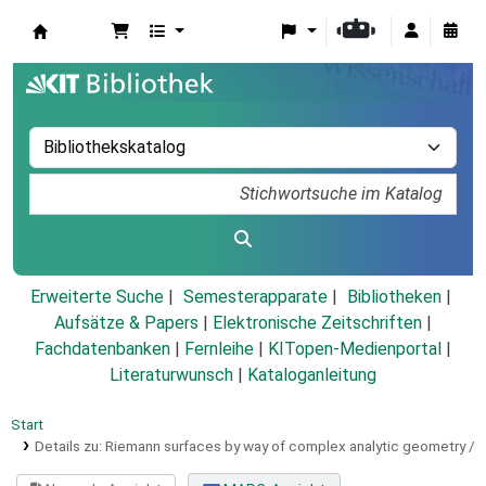
Koha
Erweiterte Suche
Semesterapparate
Bibliotheken
Aufsätze & Papers
|
Elektronische Zeitschriften
|
Fachdatenbanken
|
Fernleihe
|
KITopen-Medienportal
|
Literaturwunsch
|
Kataloganleitung
Start
Details zu:
Riemann surfaces by way of complex analytic geometry /