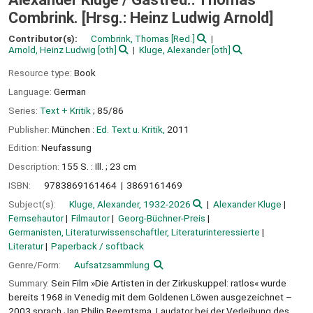
Combrink. [Hrsg.: Heinz Ludwig Arnold]
Contributor(s):
Combrink, Thomas
[Red.]
Arnold, Heinz Ludwig
[oth]
Kluge, Alexander
[oth]
Resource type:
Book
Language:
German
Series:
Text + Kritik
; 85/86
Publisher:
München :
Ed. Text u. Kritik,
2011
Edition:
Neufassung
Description:
155 S. : Ill. ; 23 cm
ISBN:
9783869161464
3869161469
Subject(s):
Kluge, Alexander, 1932-2026
Alexander Kluge
Fernsehautor
Filmautor
Georg-Büchner-Preis
Germanisten, Literaturwissenschaftler, Literaturinteressierte
Literatur
Paperback / softback
Genre/Form:
Aufsatzsammlung
Summary:
Sein Film »Die Artisten in der Zirkuskuppel: ratlos« wurde
bereits 1968 in Venedig mit dem Goldenen Löwen ausgezeichnet –
2003 sprach Jan Philip Reemtsma, Laudator bei der Verleihung des