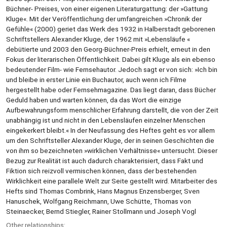
Büchner- Preises, von einer eigenen Literaturgattung: der »Gattung
Kluge«. Mit der Veröffentlichung der umfangreichen »Chronik der
Gefühle« (2000) geriet das Werk des 1932 in Halberstadt geborenen
Schriftstellers Alexander Kluge, der 1962 mit »Lebensläufe «
debütierte und 2003 den Georg-Büchner-Preis erhielt, erneut in den
Fokus der literarischen Öffentlichkeit. Dabei gilt Kluge als ein ebenso
bedeutender Film- wie Fernsehautor. Jedoch sagt er von sich: »Ich bin
und bleibe in erster Linie ein Buchautor, auch wenn ich Filme
hergestellt habe oder Fernsehmagazine. Das liegt daran, dass Bücher
Geduld haben und warten können, da das Wort die einzige
Aufbewahrungsform menschlicher Erfahrung darstellt, die von der Zeit
unabhängig ist und nicht in den Lebensläufen einzelner Menschen
eingekerkert bleibt.« In der Neufassung des Heftes geht es vor allem
um den Schriftsteller Alexander Kluge, der in seinen Geschichten die
von ihm so bezeichneten »wirklichen Verhältnisse« untersucht. Dieser
Bezug zur Realität ist auch dadurch charakterisiert, dass Fakt und
Fiktion sich reizvoll vermischen können, dass der bestehenden
Wirklichkeit eine parallele Welt zur Seite gestellt wird. Mitarbeiter des
Hefts sind Thomas Combrink, Hans Magnus Enzensberger, Sven
Hanuschek, Wolfgang Reichmann, Uwe Schütte, Thomas von
Steinaecker, Bernd Stiegler, Rainer Stollmann und Joseph Vogl
Other relationships: