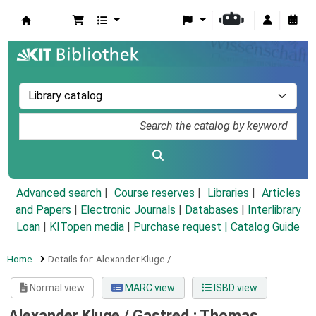
Koha online
Advanced search
Course reserves
Libraries
Articles
and Papers
|
Electronic Journals
|
Databases
|
Interlibrary
Loan
|
KITopen media
|
Purchase request |
Catalog Guide
Home
Details for:
Alexander Kluge /
Normal view
MARC view
ISBD view
Alexander Kluge /
Gastred.: Thomas