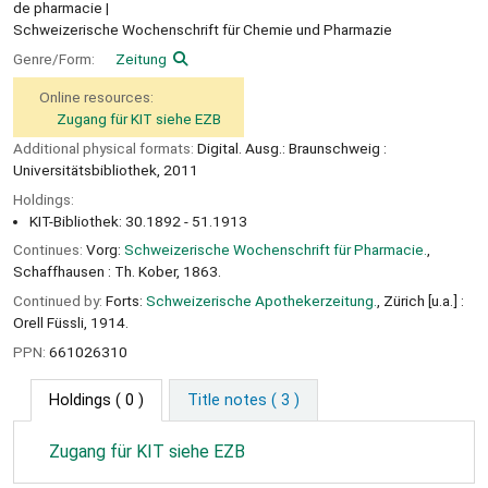
de pharmacie
Schweizerische Wochenschrift für Chemie und Pharmazie
Genre/Form:
Zeitung
Online resources:
Zugang für KIT siehe EZB
Additional physical formats:
Digital. Ausg.: Braunschweig :
Universitätsbibliothek, 2011
Holdings:
KIT-Bibliothek: 30.1892 - 51.1913
Continues:
Vorg:
Schweizerische Wochenschrift für Pharmacie.
,
Schaffhausen : Th. Kober, 1863.
Continued by:
Forts:
Schweizerische Apothekerzeitung.
, Zürich [u.a.] :
Orell Füssli, 1914.
PPN:
661026310
Holdings
( 0 )
Title notes ( 3 )
Zugang für KIT siehe EZB