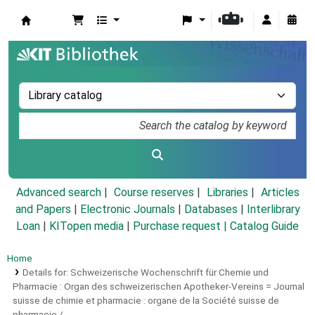
Koha online
Advanced search
Course reserves
Libraries
Articles
and Papers
|
Electronic Journals
|
Databases
|
Interlibrary
Loan
|
KITopen media
|
Purchase request |
Catalog Guide
Home
Details for:
Schweizerische Wochenschrift für Chemie und
Pharmacie :
Organ des schweizerischen Apotheker-Vereins = Journal
suisse de chimie et pharmacie : organe de la Société suisse de
pharmacie /