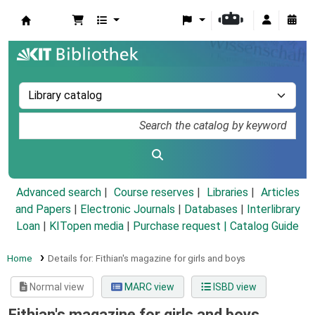
Koha online
Advanced search
Course reserves
Libraries
Articles
and Papers
|
Electronic Journals
|
Databases
|
Interlibrary
Loan
|
KITopen media
|
Purchase request |
Catalog Guide
Home
Details for:
Fithian's magazine for girls and boys
Normal view
MARC view
ISBD view
Fithian's magazine for girls and boys