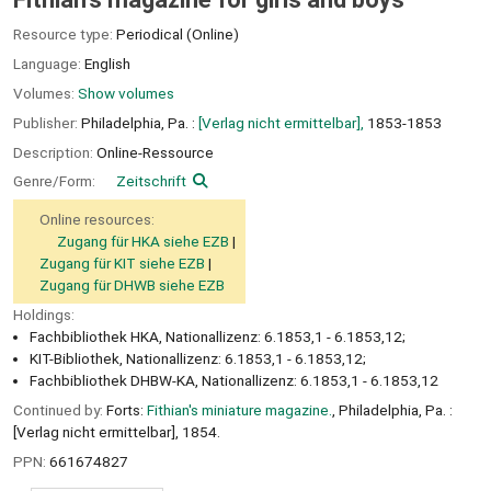
Resource type:
Periodical (Online)
Language:
English
Volumes:
Show volumes
Publisher:
Philadelphia, Pa. :
[Verlag nicht ermittelbar],
1853-1853
Description:
Online-Ressource
Genre/Form:
Zeitschrift
Online resources:
Zugang für HKA siehe EZB
Zugang für KIT siehe EZB
Zugang für DHWB siehe EZB
Holdings:
Fachbibliothek HKA, Nationallizenz: 6.1853,1 - 6.1853,12;
KIT-Bibliothek, Nationallizenz: 6.1853,1 - 6.1853,12;
Fachbibliothek DHBW-KA, Nationallizenz: 6.1853,1 - 6.1853,12
Continued by:
Forts:
Fithian's miniature magazine.
, Philadelphia, Pa. :
[Verlag nicht ermittelbar], 1854.
PPN:
661674827