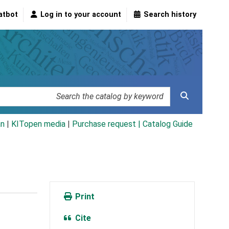
atbot
Log in to your account
Search history
an
|
KITopen media
|
Purchase request |
Catalog Guide
Print
Cite