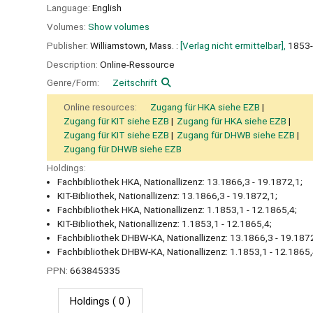
Language:
English
Volumes:
Show volumes
Publisher:
Williamstown, Mass. :
[Verlag nicht ermittelbar],
1853
Description:
Online-Ressource
Genre/Form:
Zeitschrift
Online resources:
Zugang für HKA siehe EZB
Zugang für KIT siehe EZB
Zugang für HKA siehe EZB
Zugang für KIT siehe EZB
Zugang für DHWB siehe EZB
Zugang für DHWB siehe EZB
Holdings:
Fachbibliothek HKA, Nationallizenz: 13.1866,3 - 19.1872,1;
KIT-Bibliothek, Nationallizenz: 13.1866,3 - 19.1872,1;
Fachbibliothek HKA, Nationallizenz: 1.1853,1 - 12.1865,4;
KIT-Bibliothek, Nationallizenz: 1.1853,1 - 12.1865,4;
Fachbibliothek DHBW-KA, Nationallizenz: 13.1866,3 - 19.1872
Fachbibliothek DHBW-KA, Nationallizenz: 1.1853,1 - 12.1865
PPN:
663845335
Holdings
( 0 )