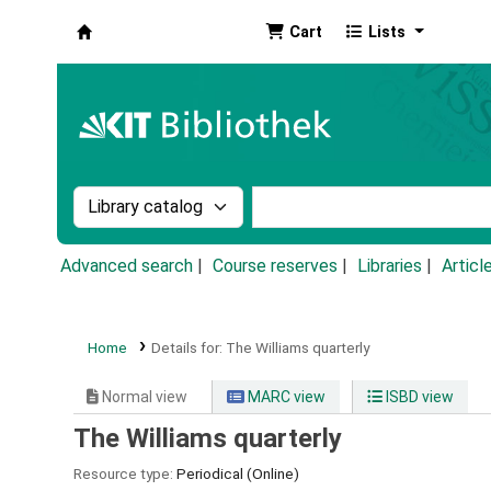
Cart
Lists
Koha online
Search the catalog by:
Search the catalog by k
Advanced search
Course reserves
Libraries
Articl
Home
Details for:
The Williams quarterly
Normal view
MARC view
ISBD view
The Williams quarterly
Resource type:
Periodical (Online)