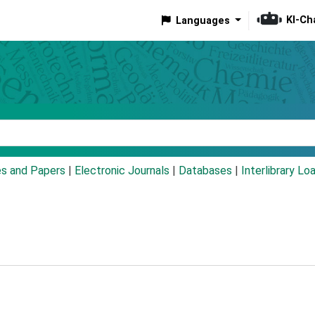
KI-Ch
Languages
eyword
es and Papers
|
Electronic Journals
|
Databases
|
Interlibrary Lo