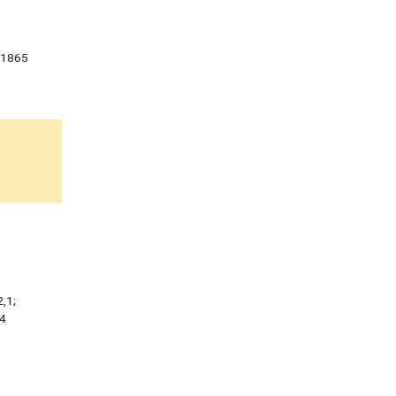
-1865
,1;
,4