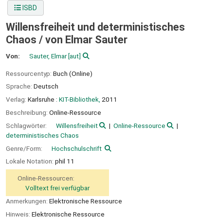
ISBD
Willensfreiheit und deterministisches
Chaos /
von Elmar Sauter
Von:
Sauter, Elmar
[aut]
Ressourcentyp:
Buch (Online)
Sprache:
Deutsch
Verlag:
Karlsruhe :
KIT-Bibliothek,
2011
Beschreibung:
Online-Ressource
Schlagwörter:
Willensfreiheit
Online-Ressource
deterministisches Chaos
Genre/Form:
Hochschulschrift
Lokale Notation:
phil 11
Online-Ressourcen:
Volltext frei verfügbar
Anmerkungen:
Elektronische Ressource
Hinweis:
Elektronische Ressource