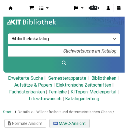
Koha
Erweiterte Suche
Semesterapparate
Bibliotheken
Aufsätze & Papers
|
Elektronische Zeitschriften
|
Fachdatenbanken
|
Fernleihe
|
KITopen-Medienportal
|
Literaturwunsch
|
Kataloganleitung
Start
Details zu:
Willensfreiheit und deterministisches Chaos /
Normale Ansicht
MARC-Ansicht