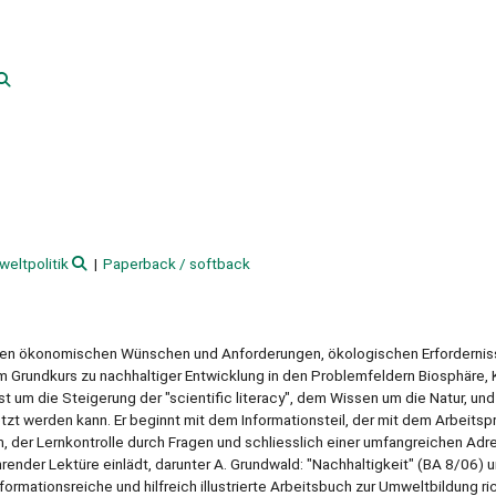
eltpolitik
Paperback / softback
hen ökonomischen Wünschen und Anforderungen, ökologischen Erfordernis
m Grundkurs zu nachhaltiger Entwicklung in den Problemfeldern Biosphäre, K
m die Steigerung der "scientific literacy", dem Wissen um die Natur, und 
etzt werden kann. Er beginnt mit dem Informationsteil, der mit dem Arbeits
, der Lernkontrolle durch Fragen und schliesslich einer umfangreichen Adr
hrender Lektüre einlädt, darunter A. Grundwald: "Nachhaltigkeit" (BA 8/06) un
formationsreiche und hilfreich illustrierte Arbeitsbuch zur Umweltbildung ri