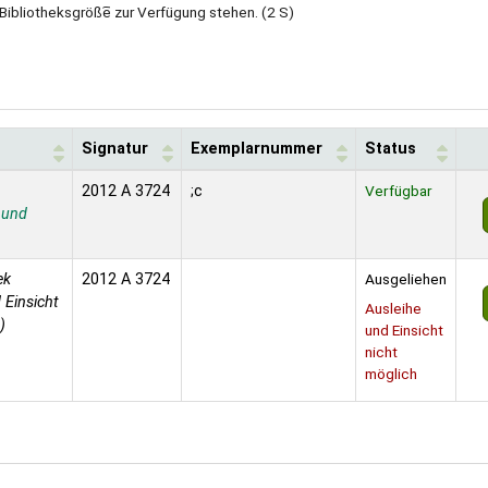
 Bibliotheksgröße︢ zur Verfügung stehen. (2 S)
Signatur
Exemplarnummer
Status
2012 A 3724
;c
Verfügbar
 und
ek
2012 A 3724
Ausgeliehen
 Einsicht
Ausleihe
)
und Einsicht
nicht
möglich