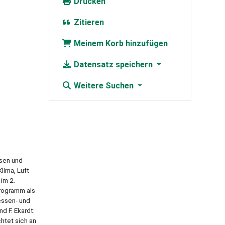
Drucken
Zitieren
Meinem Korb hinzufügen
Datensatz speichern
Weitere Suchen
sen und
lima, Luft
im 2.
programm als
essen- und
d F. Ekardt:
chtet sich an