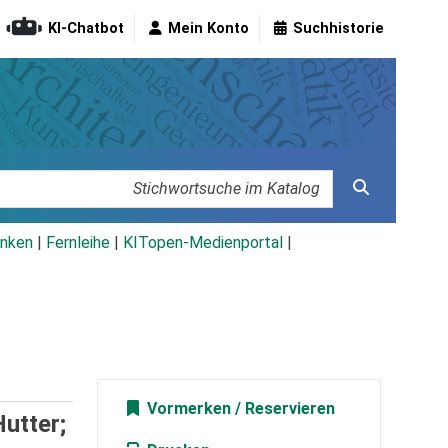
KI-Chatbot
Mein Konto
Suchhistorie
nken
|
Fernleihe
|
KITopen-Medienportal
|
Vormerken
utter;