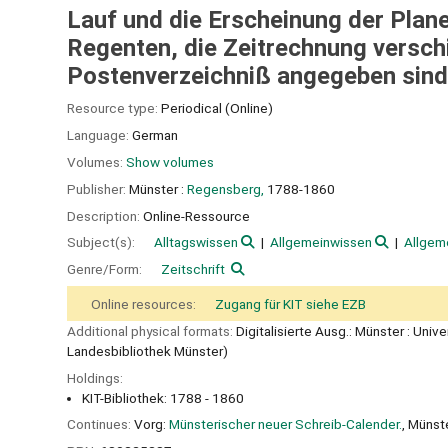
Lauf und die Erscheinung der Plan
Regenten, die Zeitrechnung verschi
Postenverzeichniß angegeben sind ;
Resource type:
Periodical (Online)
Language:
German
Volumes:
Show volumes
Publisher:
Münster :
Regensberg,
1788-1860
Description:
Online-Ressource
Subject(s):
Alltagswissen
Allgemeinwissen
Allgem
Genre/Form:
Zeitschrift
Online resources:
Zugang für KIT siehe EZB
Additional physical formats:
Digitalisierte Ausg.: Münster : Uni
Landesbibliothek Münster)
Holdings:
KIT-Bibliothek: 1788 - 1860
Continues:
Vorg:
Münsterischer neuer Schreib-Calender.
, Münst