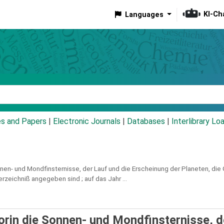
KI-Ch
Languages
eyword
es and Papers
|
Electronic Journals
|
Databases
|
Interlibrary Lo
nen- und Mondfinsternisse, der Lauf und die Erscheinung der Planeten, di
rzeichniß angegeben sind ; auf das Jahr ...
orin die Sonnen- und Mondfinsternisse, d