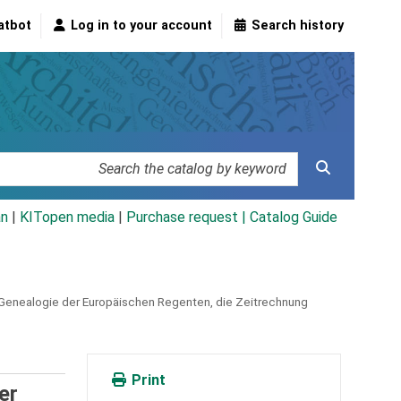
atbot
Log in to your account
Search history
an
|
KITopen media
|
Purchase request |
Catalog Guide
e Genealogie der Europäischen Regenten, die Zeitrechnung
Print
er