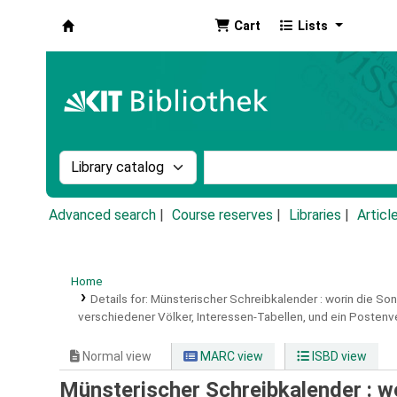
Cart
Lists
Koha online
Search the catalog by:
Search the catalog by k
Advanced search
Course reserves
Libraries
Articl
Home
Details for:
Münsterischer Schreibkalender :
worin die Son
verschiedener Völker, Interessen-Tabellen, und ein Postenve
Normal view
MARC view
ISBD view
Münsterischer Schreibkalender : w