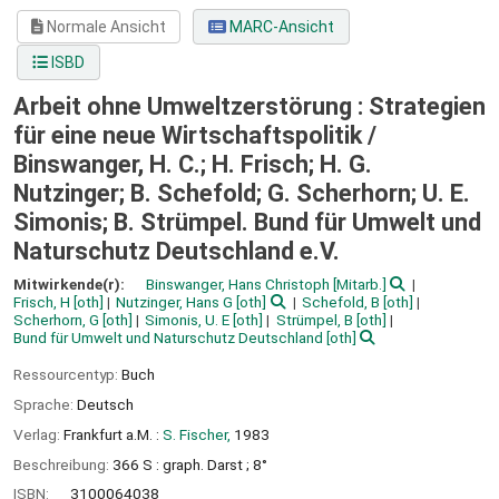
Normale Ansicht
MARC-Ansicht
ISBD
Arbeit ohne Umweltzerstörung : Strategien
für eine neue Wirtschaftspolitik /
Binswanger, H. C.; H. Frisch; H. G.
Nutzinger; B. Schefold; G. Scherhorn; U. E.
Simonis; B. Strümpel. Bund für Umwelt und
Naturschutz Deutschland e.V.
Mitwirkende(r):
Binswanger, Hans Christoph
[Mitarb.]
Frisch, H
[oth]
Nutzinger, Hans G
[oth]
Schefold, B
[oth]
Scherhorn, G
[oth]
Simonis, U. E
[oth]
Strümpel, B
[oth]
Bund für Umwelt und Naturschutz Deutschland
[oth]
Ressourcentyp:
Buch
Sprache:
Deutsch
Verlag:
Frankfurt a.M. :
S. Fischer,
1983
Beschreibung:
366 S : graph. Darst ; 8°
ISBN:
3100064038