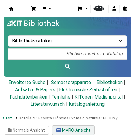
Koha
Erweiterte Suche
Semesterapparate
Bibliotheken
Aufsätze & Papers
|
Elektronische Zeitschriften
|
Fachdatenbanken
|
Fernleihe
|
KITopen-Medienportal
|
Literaturwunsch
|
Kataloganleitung
Start
Details zu:
Revista Ciências Exatas e Naturais :
RECEN /
Normale Ansicht
MARC-Ansicht