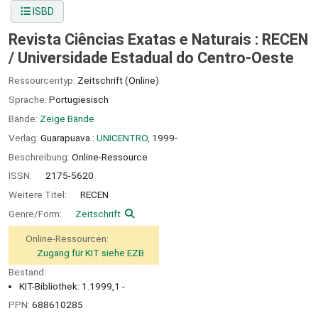
ISBD
Revista Ciências Exatas e Naturais : RECEN
/
Universidade Estadual do Centro-Oeste
Ressourcentyp:
Zeitschrift (Online)
Sprache:
Portugiesisch
Bände:
Zeige Bände
Verlag:
Guarapuava :
UNICENTRO,
1999-
Beschreibung:
Online-Ressource
ISSN:
2175-5620
Weitere Titel:
RECEN
Genre/Form:
Zeitschrift
Online-Ressourcen:
Zugang für KIT siehe EZB
Bestand:
KIT-Bibliothek: 1.1999,1 -
PPN:
688610285