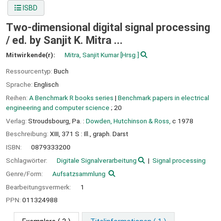
ISBD
Two-dimensional digital signal processing
/
ed. by Sanjit K. Mitra ...
Mitwirkende(r):
Mitra, Sanjit Kumar
[Hrsg.]
Ressourcentyp:
Buch
Sprache:
Englisch
Reihen:
A Benchmark R books series
|
Benchmark papers in electrical
engineering and computer science
; 20
Verlag:
Stroudsbourg, Pa. :
Dowden, Hutchinson & Ross,
c 1978
Beschreibung:
XIII, 371 S : Ill., graph. Darst
ISBN:
0879333200
Schlagwörter:
Digitale Signalverarbeitung
Signal processing
Genre/Form:
Aufsatzsammlung
Bearbeitungsvermerk:
1
PPN:
011324988