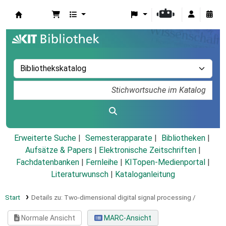
Koha
Erweiterte Suche
Semesterapparate
Bibliotheken
Aufsätze & Papers
|
Elektronische Zeitschriften
|
Fachdatenbanken
|
Fernleihe
|
KITopen-Medienportal
|
Literaturwunsch
|
Kataloganleitung
Start
Details zu:
Two-dimensional digital signal processing /
Normale Ansicht
MARC-Ansicht