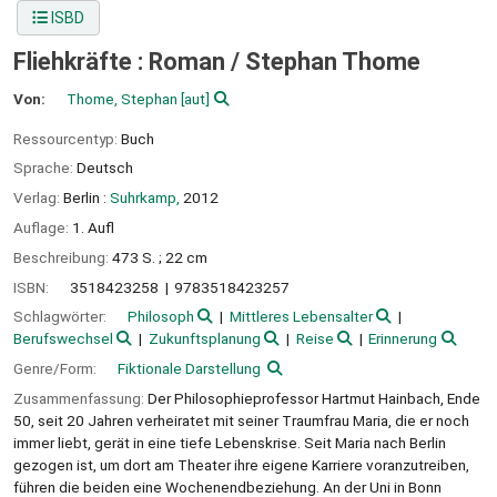
ISBD
Fliehkräfte : Roman /
Stephan Thome
Von:
Thome, Stephan
[aut]
Ressourcentyp:
Buch
Sprache:
Deutsch
Verlag:
Berlin :
Suhrkamp,
2012
Auflage:
1. Aufl
Beschreibung:
473 S. ; 22 cm
ISBN:
3518423258
9783518423257
Schlagwörter:
Philosoph
Mittleres Lebensalter
Berufswechsel
Zukunftsplanung
Reise
Erinnerung
Genre/Form:
Fiktionale Darstellung
Zusammenfassung:
Der Philosophieprofessor Hartmut Hainbach, Ende
50, seit 20 Jahren verheiratet mit seiner Traumfrau Maria, die er noch
immer liebt, gerät in eine tiefe Lebenskrise. Seit Maria nach Berlin
gezogen ist, um dort am Theater ihre eigene Karriere voranzutreiben,
führen die beiden eine Wochenendbeziehung. An der Uni in Bonn