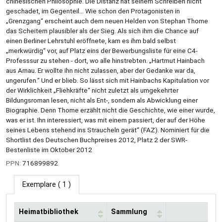
chinesischen Philosophie. Die Distanz hat seinem Schreiben nicht
geschadet, im Gegenteil... Wie schon den Protagonisten in
„Grenzgang“ erscheint auch dem neuen Helden von Stephan Thome
das Scheitern plausibler als der Sieg. Als sich ihm die Chance auf
einen Berliner Lehrstuhl eröffnete, kam es ihm bald selbst
„merkwürdig“ vor, auf Platz eins der Bewerbungsliste für eine C4-
Professsur zu stehen - dort, wo alle hinstrebten. „Hartmut Hainbach
aus Arnau. Er wollte ihn nicht zulassen, aber der Gedanke war da,
ungerufen.“ Und er blieb. So lässt sich mit Hainbachs Kapitulation vor
der Wirklichkeit „Fliehkräfte“ nicht zuletzt als umgekehrter
Bildungsroman lesen, nicht als Ent-, sondern als Abwicklung einer
Biographie. Denn Thome erzählt nicht die Geschichte, wie einer wurde,
was er ist. Ihn interessiert, was mit einem passiert, der auf der Höhe
seines Lebens stehend ins Straucheln gerät“ (FAZ). Nominiert für die
Shortlist des Deutschen Buchpreises 2012, Platz 2 der SWR-
Bestenliste im Oktober 2012
PPN:
716899892
Exemplare
( 1 )
Heimatbibliothek
Sammlung