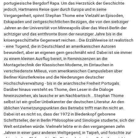
portugiesische Bergdorf Rapa. Um das Herzstück der Geschichte
jedoch, Hartmanns Reise quer durch Europa und in seine
Vergangenheit, spinnt Stephan Thome eine Vielzahl an Episoden,
Eskapaden und zeitgeschichtlichen Bezügen, die von den siebziger
Jahren an der Universität von Minneapolis über das West-Berlin der
achtziger und das entthronte Bonn der neunziger Jahre bis in die
krisengeschüttelte Gegenwart reichen... Die Erzählweise ist realistisch
- eine Tugend, die in Deutschland an amerikanischen Autoren
bewundert, aber an eigenen gern geschmäht wird. Dabei ist sie immer
zu einem kleinen Ausflug bereit, in Reminiszenzen an die
Montagetechnik der Klassischen Moderne, im Eintauchen in
verschiedenste Milieus, vom amerikanischen Campusleben über
Berliner Künstlerkreise und die Niederungen deutscher
Hochschulverwaltung - bis in de anarchische Freiheit Portugals.
Darüber hinaus versteht es Thome, den Leser in die Dialoge
hineinzuziehen, als lausche er am Nachbartisch... Stephan Thome
selbst ist ein großer Unbekannter der deutschen Literatur. An den
üblichen Vernetzungspunkten des Betriebs trifft man ihn nicht an.
Dabei ist es nicht so, dass der 1972 in Biedenkopf geborene
Schriftsteller, der in Berlin Philosophie und Sinologie studierte, sich der
Welt entziehen würde. Vielmehr lebte er in den vergangenen zehn
Jahren in einer ganz anderen Weltgegend, in Taipeh, und forschte zur