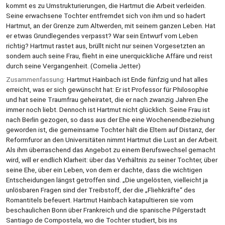
kommt es zu Umstrukturierungen, die Hartmut die Arbeit verleiden.
Seine erwachsene Tochter entfremdet sich von ihm und so hadert
Hartmut, an der Grenze zum Altwerden, mit seinem ganzen Leben. Hat
er etwas Grundlegendes verpasst? War sein Entwurf vom Leben
richtig? Hartmut rastet aus, brüllt nicht nur seinen Vorgesetzten an
sondern auch seine Frau, flieht in eine unerquickliche Affäre und reist
durch seine Vergangenheit. (Cornelia Jetter)
Zusammenfassung:
Hartmut Hainbach ist Ende fünfzig und hat alles
erreicht, was er sich gewünscht hat: Er ist Professor für Philosophie
und hat seine Traumfrau geheiratet, die er nach zwanzig Jahren Ehe
immer noch liebt. Dennoch ist Hartmut nicht glücklich. Seine Frau ist
nach Berlin gezogen, so dass aus der Ehe eine Wochenendbeziehung
geworden ist, die gemeinsame Tochter hält die Eltern auf Distanz, der
Reformfuror an den Universitäten nimmt Hartmut die Lust an der Arbeit.
Als ihm überraschend das Angebot zu einem Berufswechsel gemacht
wird, will er endlich Klarheit: über das Verhältnis zu seiner Tochter, über
seine Ehe, über ein Leben, von dem er dachte, dass die wichtigen
Entscheidungen längst getroffen sind. „Die ungelösten, vielleicht ja
unlösbaren Fragen sind der Treibstoff, der die „Fliehkräfte“ des
Romantitels befeuert. Hartmut Hainbach katapultieren sie vom
beschaulichen Bonn über Frankreich und die spanische Pilgerstadt
Santiago de Compostela, wo die Tochter studiert, bis ins