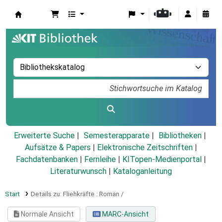
Koha
Erweiterte Suche
Semesterapparate
Bibliotheken
Aufsätze & Papers
|
Elektronische Zeitschriften
|
Fachdatenbanken
|
Fernleihe
|
KITopen-Medienportal
|
Literaturwunsch
|
Kataloganleitung
Start
Details zu:
Fliehkräfte :
Roman /
Normale Ansicht
MARC-Ansicht