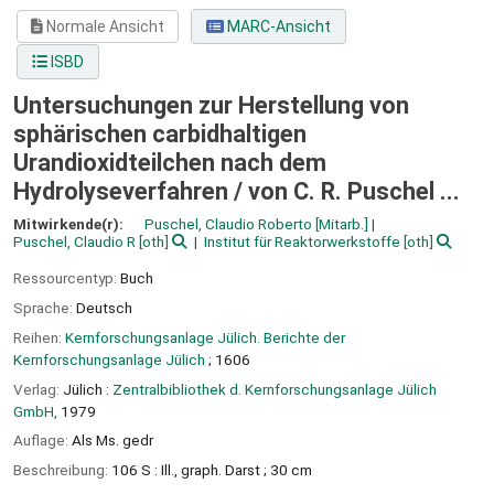
Normale Ansicht
MARC-Ansicht
ISBD
Untersuchungen zur Herstellung von
sphärischen carbidhaltigen
Urandioxidteilchen nach dem
Hydrolyseverfahren /
von C. R. Puschel ...
Mitwirkende(r):
Puschel, Claudio Roberto
[Mitarb.]
Puschel, Claudio R
[oth]
Institut für Reaktorwerkstoffe
[oth]
Ressourcentyp:
Buch
Sprache:
Deutsch
Reihen:
Kernforschungsanlage Jülich. Berichte der
Kernforschungsanlage Jülich
; 1606
Verlag:
Jülich :
Zentralbibliothek d. Kernforschungsanlage Jülich
GmbH,
1979
Auflage:
Als Ms. gedr
Beschreibung:
106 S : Ill., graph. Darst ; 30 cm