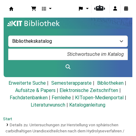
Koha
Erweiterte Suche
Semesterapparate
Bibliotheken
Aufsätze & Papers
|
Elektronische Zeitschriften
|
Fachdatenbanken
|
Fernleihe
|
KITopen-Medienportal
|
Literaturwunsch
|
Kataloganleitung
Start
Details zu:
Untersuchungen zur Herstellung von sphärischen
carbidhaltigen Urandioxidteilchen nach dem Hydrolyseverfahren /