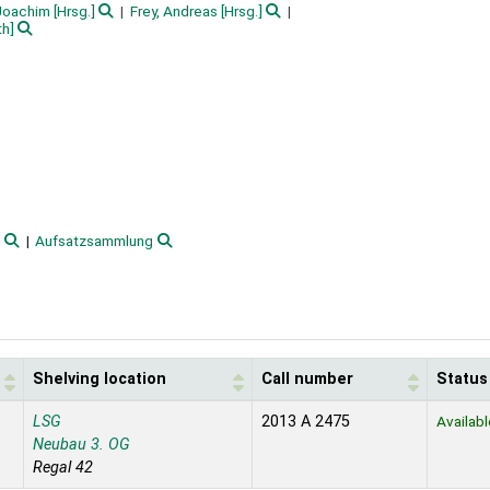
-Joachim
[Hrsg.]
Frey, Andreas
[Hrsg.]
th]
n
Aufsatzsammlung
Shelving location
Call number
Status
LSG
2013 A 2475
Availabl
Neubau 3. OG
Regal 42