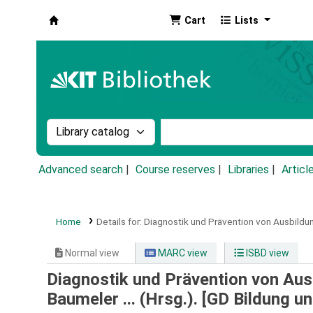
Cart
Lists
Koha online
Search the catalog by:
Search the catalog by k
Advanced search
Course reserves
Libraries
Articl
Home
Details for:
Diagnostik und Prävention von Ausbildu
Normal view
MARC view
ISBD view
Diagnostik und Prävention von Aus
Baumeler ... (Hrsg.). [GD Bildung un