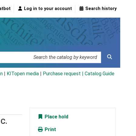
atbot
Log in to your account
Search history
an
|
KITopen media
|
Purchase request |
Catalog Guide
Place hold
/
C.
Print