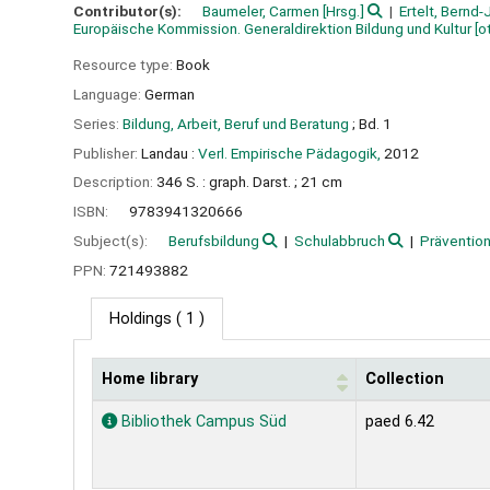
Contributor(s):
Baumeler, Carmen
[Hrsg.]
Ertelt, Bernd
Europäische Kommission. Generaldirektion Bildung und Kultur
[o
Resource type:
Book
Language:
German
Series:
Bildung, Arbeit, Beruf und Beratung
; Bd. 1
Publisher:
Landau :
Verl. Empirische Pädagogik,
2012
Description:
346 S. : graph. Darst. ; 21 cm
ISBN:
9783941320666
Subject(s):
Berufsbildung
Schulabbruch
Präventio
PPN:
721493882
Holdings
( 1 )
Home library
Collection
Holdings
Bibliothek Campus Süd
paed 6.42