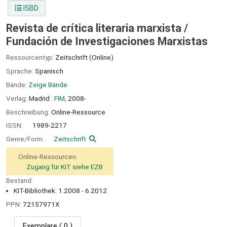
ISBD
Revista de crítica literaria marxista /
Fundación de Investigaciones Marxistas
Ressourcentyp:
Zeitschrift (Online)
Sprache:
Spanisch
Bände:
Zeige Bände
Verlag:
Madrid :
FIM,
2008-
Beschreibung:
Online-Ressource
ISSN:
1989-2217
Genre/Form:
Zeitschrift
Online-Ressourcen:
Zugang für KIT siehe EZB
Bestand:
KIT-Bibliothek: 1.2008 - 6.2012
PPN:
72157971X
Exemplare
( 0 )