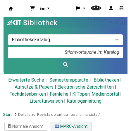
Koha
Erweiterte Suche
Semesterapparate
Bibliotheken
Aufsätze & Papers
|
Elektronische Zeitschriften
|
Fachdatenbanken
|
Fernleihe
|
KITopen-Medienportal
|
Literaturwunsch
|
Kataloganleitung
Start
Details zu:
Revista de crítica literaria marxista /
Normale Ansicht
MARC-Ansicht