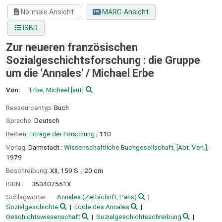
Normale Ansicht
MARC-Ansicht
ISBD
Zur neueren französischen
Sozialgeschichtsforschung : die Gruppe
um die 'Annales' /
Michael Erbe
Von:
Erbe, Michael
[aut]
Ressourcentyp:
Buch
Sprache:
Deutsch
Reihen:
Erträge der Forschung
; 110
Verlag:
Darmstadt :
Wissenschaftliche Buchgesellschaft, [Abt. Verl.],
1979
Beschreibung:
XII, 159 S. ; 20 cm
ISBN:
353407551X
Schlagwörter:
Annales (Zeitschrift, Paris)
Sozialgeschichte
Ecole des Annales
Geschichtswissenschaft
Sozialgeschichtsschreibung