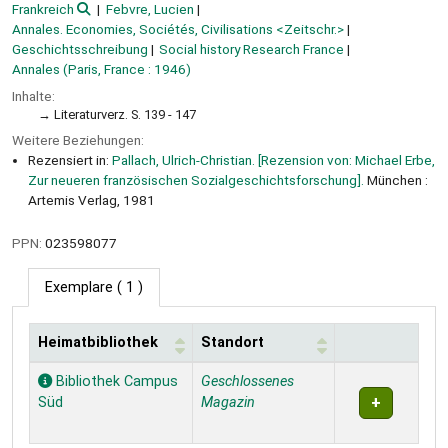
Frankreich
Febvre, Lucien
Annales. Economies, Sociétés, Civilisations <Zeitschr.>
Geschichtsschreibung
Social history Research France
Annales (Paris, France : 1946)
Inhalte:
Literaturverz. S. 139 - 147
Weitere Beziehungen:
Rezensiert in:
Pallach, Ulrich-Christian. [Rezension von: Michael Erbe,
Zur neueren französischen Sozialgeschichtsforschung].
München :
Artemis Verlag, 1981
PPN:
023598077
Exemplare
( 1 )
Heimatbibliothek
Standort
Exemplare
Bibliothek Campus
Geschlossenes
Süd
Magazin