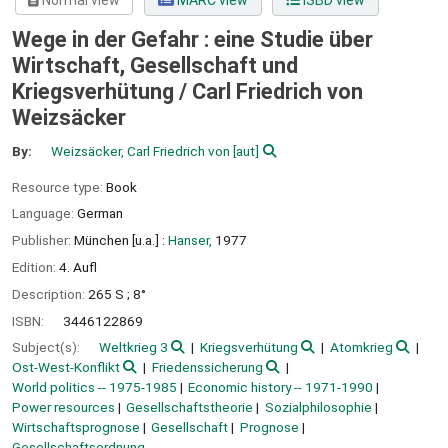
Normal view
MARC view
ISBD view
Wege in der Gefahr : eine Studie über
Wirtschaft, Gesellschaft und
Kriegsverhütung /
Carl Friedrich von
Weizsäcker
By:
Weizsäcker, Carl Friedrich von
[aut]
Resource type:
Book
Language:
German
Publisher:
München [u.a.] :
Hanser,
1977
Edition:
4. Aufl
Description:
265 S ; 8°
ISBN:
3446122869
Subject(s):
Weltkrieg 3
Kriegsverhütung
Atomkrieg
Ost-West-Konflikt
Friedenssicherung
World politics -- 1975-1985
Economic history -- 1971-1990
Power resources
Gesellschaftstheorie
Sozialphilosophie
Wirtschaftsprognose
Gesellschaft
Prognose
Gesellschaftsordnung