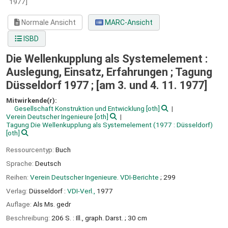
1977]
Normale Ansicht
MARC-Ansicht
ISBD
Die Wellenkupplung als Systemelement :
Auslegung, Einsatz, Erfahrungen ; Tagung
Düsseldorf 1977 ; [am 3. und 4. 11. 1977]
Mitwirkende(r):
Gesellschaft Konstruktion und Entwicklung
[oth]
Verein Deutscher Ingenieure
[oth]
Tagung Die Wellenkupplung als Systemelement
(1977 : Düsseldorf)
[oth]
Ressourcentyp:
Buch
Sprache:
Deutsch
Reihen:
Verein Deutscher Ingenieure. VDI-Berichte
; 299
Verlag:
Düsseldorf :
VDI-Verl.,
1977
Auflage:
Als Ms. gedr
Beschreibung:
206 S. : Ill., graph. Darst. ; 30 cm