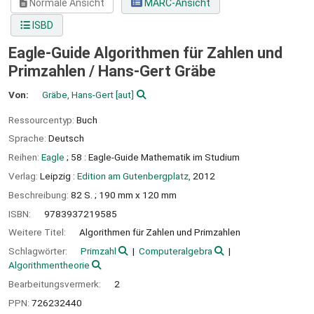
Normale Ansicht
MARC-Ansicht
ISBD
Eagle-Guide Algorithmen für Zahlen und
Primzahlen /
Hans-Gert Gräbe
Von:
Gräbe, Hans-Gert
[aut]
Ressourcentyp:
Buch
Sprache:
Deutsch
Reihen:
Eagle
; 58 : Eagle-Guide Mathematik im Studium
Verlag:
Leipzig :
Edition am Gutenbergplatz,
2012
Beschreibung:
82 S. ; 190 mm x 120 mm
ISBN:
9783937219585
Weitere Titel:
Algorithmen für Zahlen und Primzahlen
Schlagwörter:
Primzahl
Computeralgebra
Algorithmentheorie
Bearbeitungsvermerk:
2
PPN:
726232440