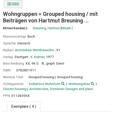
ISBD
Wohngruppen = Grouped housing /
mit
Beiträgen von Hartmut Breuning ...
Mitwirkende(r):
Breuning, Hartmut
[Mitarb.]
Ressourcentyp:
Buch
Sprache:
Deutsch
Reihen:
Architektur-Wettbewerbe
; 91
Verlag:
Stuttgart :
K. Krämer,
1977
Beschreibung:
XX, 96 S. : Ill., graph. Darst
ISBN:
3782801911
Weitere Titel:
Grouped housing
Grouped housing
Schlagwörter:
Kollektive Wohnform
Wohnungsbau
Cluster housing
Architecture, Domestic Designs and plans
PPN:
01138395X
Exemplare
( 4 )