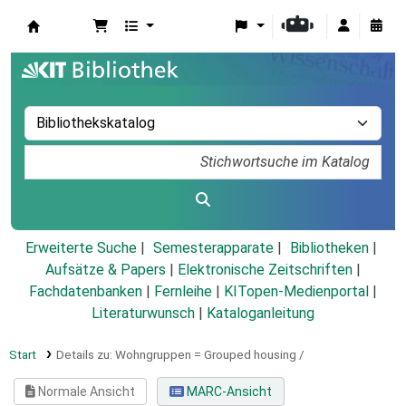
Koha
Erweiterte Suche
Semesterapparate
Bibliotheken
Aufsätze & Papers
|
Elektronische Zeitschriften
|
Fachdatenbanken
|
Fernleihe
|
KITopen-Medienportal
|
Literaturwunsch
|
Kataloganleitung
Start
Details zu:
Wohngruppen =
Grouped housing /
Normale Ansicht
MARC-Ansicht