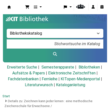
Koha
Erweiterte Suche
Semesterapparate
Bibliotheken
Aufsätze & Papers
|
Elektronische Zeitschriften
|
Fachdatenbanken
|
Fernleihe
|
KITopen-Medienportal
|
Literaturwunsch
|
Kataloganleitung
Start
Details zu:
Zeichnen kann jeder lernen :
eine methodische
Zeichenschule für Erwachsene /