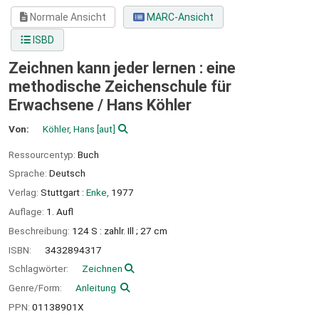
Normale Ansicht
MARC-Ansicht
ISBD
Zeichnen kann jeder lernen : eine
methodische Zeichenschule für
Erwachsene /
Hans Köhler
Von:
Köhler, Hans
[aut]
Ressourcentyp:
Buch
Sprache:
Deutsch
Verlag:
Stuttgart :
Enke,
1977
Auflage:
1. Aufl
Beschreibung:
124 S : zahlr. Ill ; 27 cm
ISBN:
3432894317
Schlagwörter:
Zeichnen
Genre/Form:
Anleitung
PPN:
01138901X