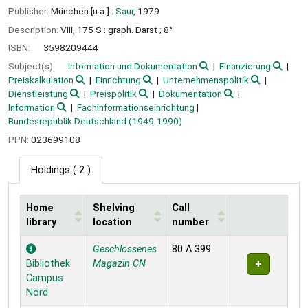
Publisher:
München [u.a.] :
Saur,
1979
Description:
VIII, 175 S : graph. Darst ; 8°
ISBN:
3598209444
Subject(s):
Information und Dokumentation
Finanzierung
Preiskalkulation
Einrichtung
Unternehmenspolitik
Dienstleistung
Preispolitik
Dokumentation
Information
Fachinformationseinrichtung
Bundesrepublik Deutschland (1949-1990)
PPN:
023699108
Holdings
( 2 )
Home
Shelving
Call
library
location
number
Holdings
Geschlossenes
80 A 399
Bibliothek
Magazin CN
Campus
Nord