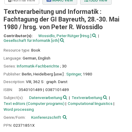
Normal view
MARC view
ISBD view
Textverarbeitung und Informatik :
Fachtagung der GI Bayreuth, 28.-30. Mai
1980 /
hrsg. von Peter R. Wossidlo
Contributor(s):
Wossidlo, Peter Rütger
[Hrsg.]
Gesellschaft für Informatik
[oth]
Resource type:
Book
Language:
German
,
English
Series:
Informatik-Fachberichte
; 30
Publisher:
Berlin, Heidelberg [usw.] :
Springer,
1980
Description:
VIII, 362 S : graph. Darst
ISBN:
3540101489
0387101489
Subject(s):
Datenverarbeitung
Textverarbeitung
Text editors (Computer programs)
Computational linguistics
Word processing
Genre/Form:
Konferenzschrift
PPN:
02371851X