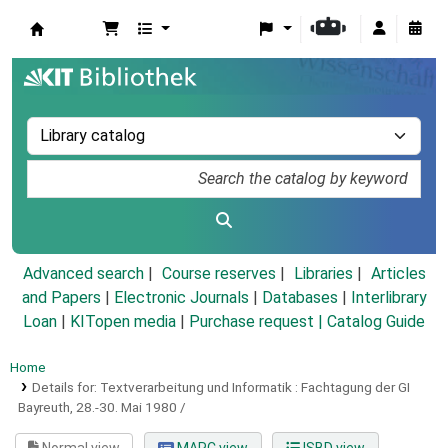
Koha online
Advanced search
Course reserves
Libraries
Articles
and Papers
|
Electronic Journals
|
Databases
|
Interlibrary
Loan
|
KITopen media
|
Purchase request |
Catalog Guide
Home
Details for:
Textverarbeitung und Informatik :
Fachtagung der GI
Bayreuth, 28.-30. Mai 1980 /