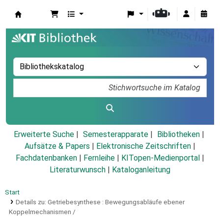
Koha
Erweiterte Suche
Semesterapparate
Bibliotheken
Aufsätze & Papers
|
Elektronische Zeitschriften
|
Fachdatenbanken
|
Fernleihe
|
KITopen-Medienportal
|
Literaturwunsch
|
Kataloganleitung
Start
Details zu:
Getriebesynthese :
Bewegungsabläufe ebener
Koppelmechanismen /