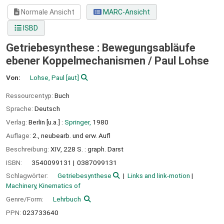
Normale Ansicht
MARC-Ansicht
ISBD
Getriebesynthese : Bewegungsabläufe
ebener Koppelmechanismen /
Paul Lohse
Von:
Lohse, Paul
[aut]
Ressourcentyp:
Buch
Sprache:
Deutsch
Verlag:
Berlin [u.a.] :
Springer,
1980
Auflage:
2., neubearb. und erw. Aufl
Beschreibung:
XIV, 228 S. : graph. Darst
ISBN:
3540099131
0387099131
Schlagwörter:
Getriebesynthese
Links and link-motion
Machinery, Kinematics of
Genre/Form:
Lehrbuch
PPN:
023733640