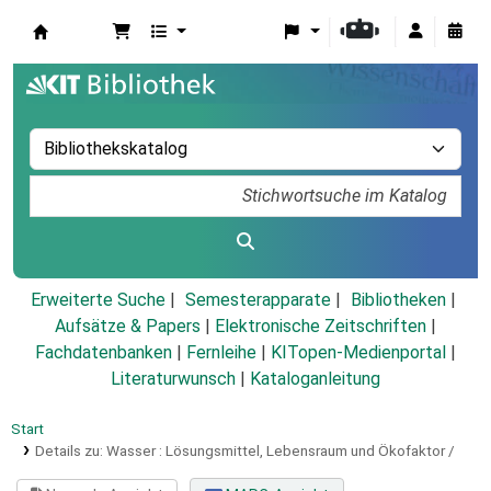
Koha
Erweiterte Suche
Semesterapparate
Bibliotheken
Aufsätze & Papers
|
Elektronische Zeitschriften
|
Fachdatenbanken
|
Fernleihe
|
KITopen-Medienportal
|
Literaturwunsch
|
Kataloganleitung
Start
Details zu:
Wasser :
Lösungsmittel, Lebensraum und Ökofaktor /