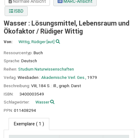
Normale Ansicht
MARC-Ansicht
ISBD
Wasser : Lösungsmittel, Lebensraum und
Ökofaktor /
Rüdiger Wittig
Von:
Wittig, Rüdiger
[aut]
Ressourcentyp:
Buch
Sprache:
Deutsch
Reihen:
Studium Naturwissenschaften
Verlag:
Wiesbaden :
Akademische Verl. Ges.,
1979
Beschreibung:
VIII, 184 S. : Ill., graph. Darst
ISBN:
3400003549
Schlagwörter:
Wasser
PPN:
011408294
Exemplare
( 1 )