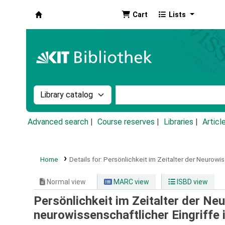
Cart
Lists
Koha online
Search the catalog by:
Search the catalog by k
Advanced search
Course reserves
Libraries
Articl
Home
Details for:
Persönlichkeit im Zeitalter der Neurowi
Normal view
MARC view
ISBD view
Persönlichkeit im Zeitalter der Ne
neurowissenschaftlicher Eingriffe i