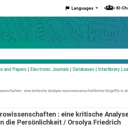
KI-Ch
Languages
eyword
es and Papers
|
Electronic Journals
|
Databases
|
Interlibrary Lo
ssenschaften :
eine kritische Analyse neurowissenschaftlicher Eingriffe in di
urowissenschaften : eine kritische Analys
n die Persönlichkeit /
Orsolya Friedrich