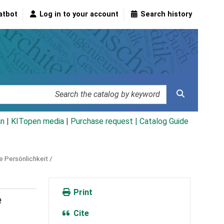
atbot
Log in to your account
Search history
an
|
KITopen media
|
Purchase request |
Catalog Guide
e Persönlichkeit /
Print
e
Cite