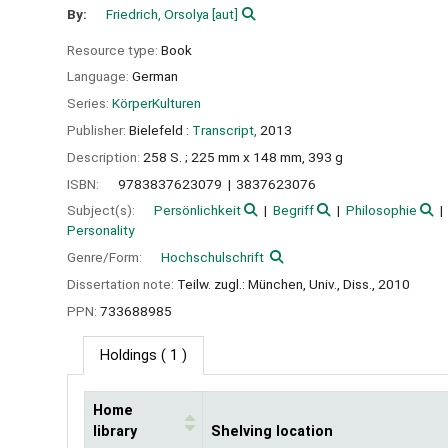
By:
Friedrich, Orsolya
[aut]
Resource type:
Book
Language:
German
Series:
KörperKulturen
Publisher:
Bielefeld :
Transcript,
2013
Description:
258 S. ; 225 mm x 148 mm, 393 g
ISBN:
9783837623079
3837623076
Subject(s):
Persönlichkeit
Begriff
Philosophie
Personality
Genre/Form:
Hochschulschrift
Dissertation note:
Teilw. zugl.: München, Univ., Diss., 2010
PPN:
733688985
Holdings
( 1 )
Home
library
Shelving location